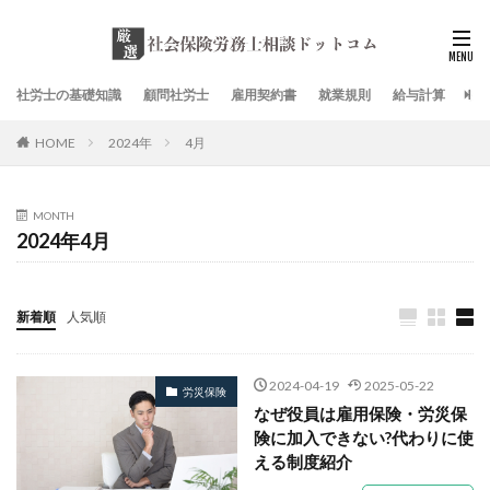
社労士の基礎知識
顧問社労士
雇用契約書
就業規則
給与計算
社
HOME
2024年
4月
MONTH
2024年4月
新着順
人気順
2024-04-19
2025-05-22
労災保険
なぜ役員は雇用保険・労災保
険に加入できない?代わりに使
える制度紹介