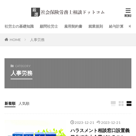
社労士の基礎知識
顧問社労士
雇用契約書
就業規則
給与計算
社
HOME
人事労務
CATEGORY
人事労務
新着順
人気順
2023-12-21
2023-12-21
ハラスメント相談窓口設置義