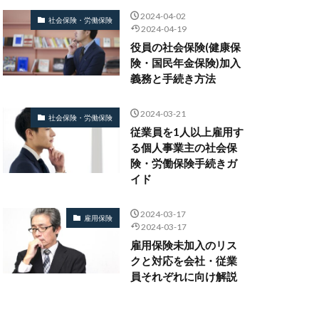
2024-04-02
社会保険・労働保険
2024-04-19
役員の社会保険(健康保
険・国民年金保険)加入
義務と手続き方法
2024-03-21
社会保険・労働保険
従業員を1人以上雇用す
る個人事業主の社会保
険・労働保険手続きガ
イド
2024-03-17
雇用保険
2024-03-17
雇用保険未加入のリス
クと対応を会社・従業
員それぞれに向け解説