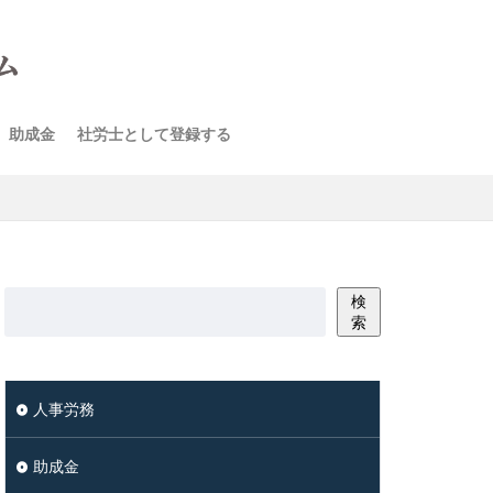
助成金
社労士として登録する
検
索
人事労務
助成金