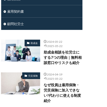
雇用契約書
顧問社労士
2024-05-22
助成金
2025-05-22
助成金相談を社労士に
する7つの理由｜無料相
談窓口やリスクも紹介
2024-04-19
労災保険
2025-05-22
なぜ役員は雇用保険・
労災保険に加入できな
い?代わりに使える制度
紹介