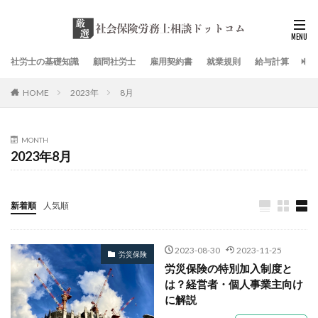
社労士の基礎知識
顧問社労士
雇用契約書
就業規則
給与計算
社
HOME
2023年
8月
MONTH
2023年8月
新着順
人気順
2023-08-30
2023-11-25
労災保険
労災保険の特別加入制度と
は？経営者・個人事業主向け
に解説