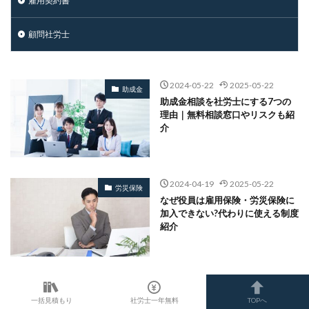
雇用契約書
顧問社労士
2024-05-22
2025-05-22
助成金
助成金相談を社労士にする7つの
理由｜無料相談窓口やリスクも紹
介
2024-04-19
2025-05-22
労災保険
なぜ役員は雇用保険・労災保険に
加入できない?代わりに使える制度
紹介
2024-04-02
2024-04-19
社会保険・労働保険
役員の社会保険(健康保険・国民年
一括見積もり
社労士一年無料
TOPへ