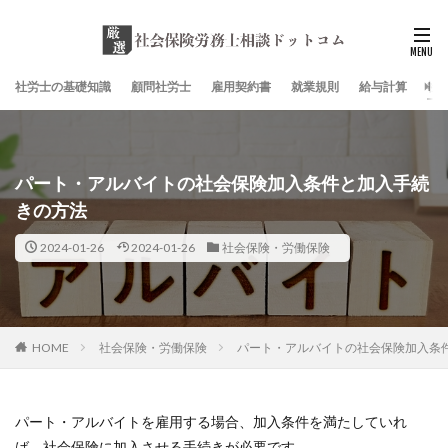
社労士の基礎知識
顧問社労士
雇用契約書
就業規則
給与計算
社
パート・アルバイトの社会保険加入条件と加入手続
きの方法
2024-01-26
2024-01-26
社会保険・労働保険
HOME
社会保険・労働保険
パート・アルバイトの社会保険加入条
パート・アルバイトを雇用する場合、加入条件を満たしていれ
ば、社会保険に加入させる手続きが必要です。