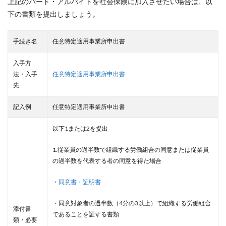
上記のパート・アルバイトを社会保険に加入させたい場合は、以
下の書類を提出しましょう。
手続き名
任意特定適用事業所申出書
入手方
法・入手
任意特定適用事業所申出書
先
記入例
任意特定適用事業所申出書
以下1または2を提出
1.従業員の過半数で組織する労働組合の同意または従業員
の過半数を代表する者の同意を得た場合
・
同意書・証明書
・同意対象者の過半数（4分の3以上）で組織する労働組合
添付書
であることを証する書類
類・必要