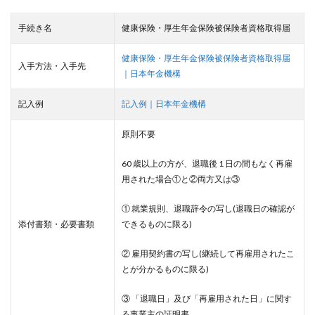
手続き名
健康保険・厚生年金保険被保険者資格取得届
健康保険・厚生年金保険被保険者資格取得届
入手方法・入手先
｜日本年金機構
記入例
記入例｜日本年金機構
原則不要
60 歳以上の方が、退職後 1 日の間もなく再雇
用された場合①と②両方又は③
① 就業規則、退職辞令の写し(退職日の確認が
添付書類・必要書類
できるものに限る)
② 雇用契約書の写し(継続して再雇用されたこ
とが分かるものに限る)
③ 「退職日」及び「再雇用された日」に関す
る事業主の証明書