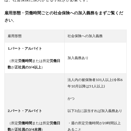
雇用形態・労働時間ごとの社会保険への加入義務をまずご覧くだ
さい
。
雇用形態
社会保険への加入義務
1.パート・アルバイト
加入義務あり
（所定
労働時間
または所定
労働日
数
が
正社員の3/4以上
）
法人内の被保険者101人以上(令和6
年10月以降は51人以上)
かつ
2.パート・アルバイト
以下3点に該当すれば加入義務あり
（所定
労働時間
または所定
労働日
・週の所定労働時間が20時間以上
数
が
正社員の3/4未満
）
あること