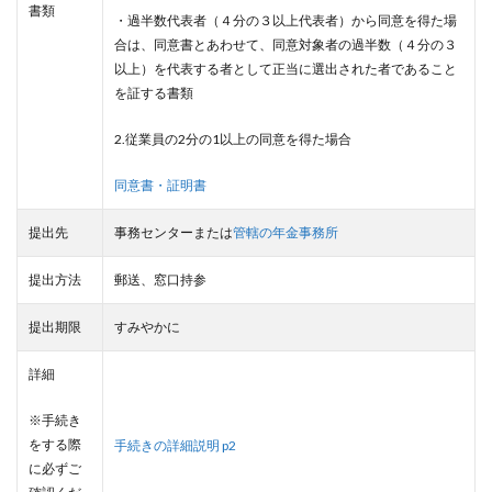
書類
・過半数代表者（４分の３以上代表者）から同意を得た場
合は、同意書とあわせて、同意対象者の過半数（４分の３
以上）を代表する者として正当に選出された者であること
を証する書類
2.従業員の2分の1以上の同意を得た場合
同意書・証明書
提出先
事務センターまたは
管轄の年金事務所
提出方法
郵送、窓口持参
提出期限
すみやかに
詳細
※手続き
をする際
手続きの詳細説明 p2
に必ずご