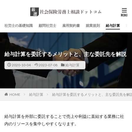
社労士の基礎知識
顧問社労士
雇用契約書
就業規則
給与計算
社
給与計算を委託するメリットと、主な委託先を解説
2020-10-04
2023-07-08
給与計算
HOME
給与計算
給与計算を委託するメリットと、主な委託先を解
給与計算を外部に委託することで売上や利益に直結する業務に社
内のリソースを集中しやすくなります。