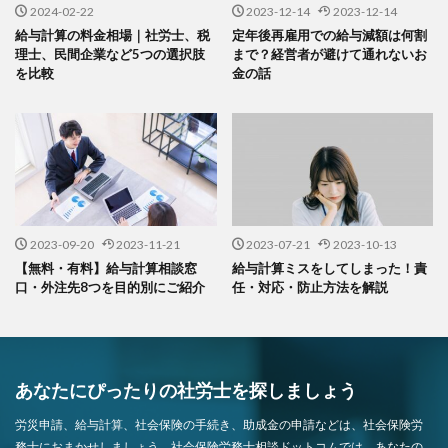
2024-02-22
2023-12-14
2023-12-14
給与計算の料金相場｜社労士、税
定年後再雇用での給与減額は何割
理士、民間企業など5つの選択肢
まで？経営者が避けて通れないお
を比較
金の話
2023-09-20
2023-11-21
2023-07-21
2023-10-13
【無料・有料】給与計算相談窓
給与計算ミスをしてしまった！責
口・外注先8つを目的別にご紹介
任・対応・防止方法を解説
あなたにぴったりの社労士を探しましょう
労災申請、給与計算、社会保険の手続き、助成金の申請などは、社会保険労
務士におまかせしましょう。社会保険労務士相談ドットコムでは、あなたの