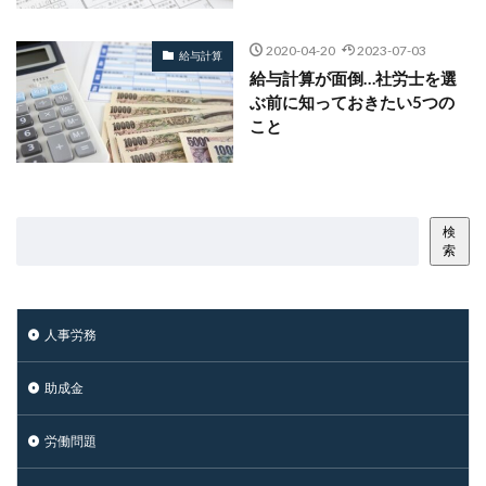
2020-04-20
2023-07-03
給与計算
給与計算が面倒…社労士を選
ぶ前に知っておきたい5つの
こと
検
索
人事労務
助成金
労働問題