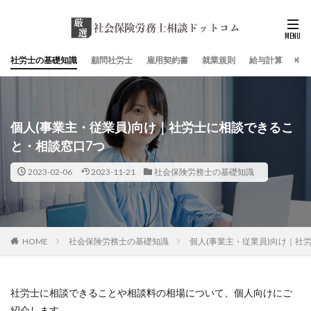
社労士の基礎知識
顧問社労士
雇用契約書
就業規則
給与計算
社
個人(事業主・従業員)向け｜社労士に相談できるこ
と・相談窓口7つ
2023-02-06
2023-11-21
社会保険労務士の基礎知識
HOME
社会保険労務士の基礎知識
個人(事業主・従業員)向け｜社
社労士に相談できることや相談料の相場について、個人向けにご
紹介します。