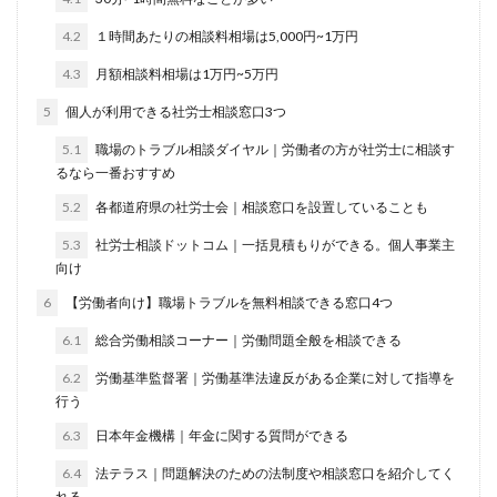
4.2
１時間あたりの相談料相場は5,000円~1万円
4.3
月額相談料相場は1万円~5万円
5
個人が利用できる社労士相談窓口3つ
5.1
職場のトラブル相談ダイヤル｜労働者の方が社労士に相談す
るなら一番おすすめ
5.2
各都道府県の社労士会｜相談窓口を設置していることも
5.3
社労士相談ドットコム｜一括見積もりができる。個人事業主
向け
6
【労働者向け】職場トラブルを無料相談できる窓口4つ
6.1
総合労働相談コーナー｜労働問題全般を相談できる
6.2
労働基準監督署｜労働基準法違反がある企業に対して指導を
行う
6.3
日本年金機構｜年金に関する質問ができる
6.4
法テラス｜問題解決のための法制度や相談窓口を紹介してく
れる