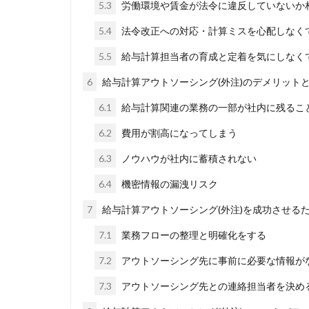
5.3
労働環境や賃金が法令に違反していないか
5.4
法令改正への対応・計算ミスを心配しなく
5.5
給与計算担当者の育成と定着を気にしなく
6
給与計算アウトソーシング(外注)のデメリット
6.1
給与計算関連の業務の一部が社内に残るこ
6.2
費用が割高になってしまう
6.3
ノウハウが社内に蓄積されない
6.4
機密情報の漏洩リスク
7
給与計算アウトソーシング(外注)を成功させる
7.1
業務フローの整理と明確化をする
7.2
アウトソーシング先に事前に必要な情報が
7.3
アウトソーシング先との連絡担当者を決め