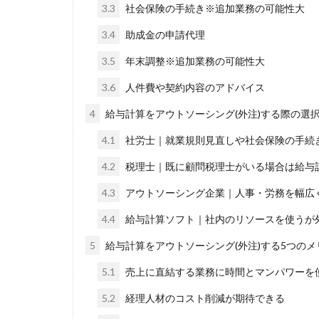
3.3
社会保険の手続き※追加業務の可能性大
3.4
助成金の申請代理
3.5
年末調整※追加業務の可能性大
3.6
人件費や契約内容のアドバイス
4
給与計算をアウトソーシング(外注)する際の選
4.1
社労士｜就業規則見直しや社会保険の手続
4.2
税理士｜既に顧問税理士がいる場合は給与
4.3
アウトソーシング企業｜人事・労務を幅広
4.4
給与計算ソフト｜社内のリソースを使うが
5
給与計算をアウトソーシング(外注)する5つのメ
5.1
売上に直結する業務に時間とマンパワーを
5.2
経理人材のコスト削減が期待できる