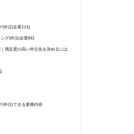
外注)企業11社
グ(外注)企業8社
順｜満足度の高い外注先を決めるには
る
(外注)できる業務内容