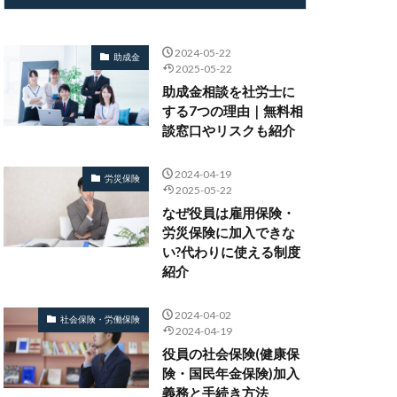
2024-05-22
助成金
2025-05-22
助成金相談を社労士に
する7つの理由｜無料相
談窓口やリスクも紹介
2024-04-19
労災保険
2025-05-22
なぜ役員は雇用保険・
労災保険に加入できな
い?代わりに使える制度
紹介
2024-04-02
社会保険・労働保険
2024-04-19
役員の社会保険(健康保
険・国民年金保険)加入
義務と手続き方法