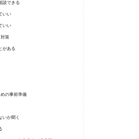
相談できる
ていい
ていい
と対策
とがある
ための事前準備
ないか聞く
る